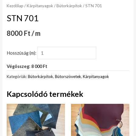
Kezdőlap
/
Kárpitanyagok
/
Bútorkárpitok
/ STN 701
STN 701
8000 Ft / m
Hosszúság (m):
Végösszeg: 8 000 Ft
Kategóriák:
Bútorkárpitok
,
Bútorszövetek
,
Kárpitanyagok
Kapcsolódó termékek