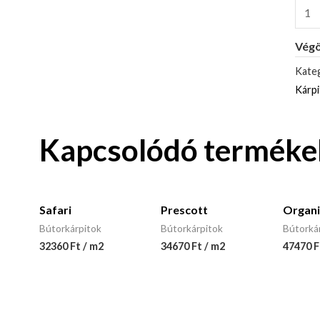
Végö
Kateg
Kárp
Kapcsolódó terméke
Safari
Prescott
Organi
Bútorkárpitok
Bútorkárpitok
Bútorká
32360 Ft / m2
34670 Ft / m2
47470 F