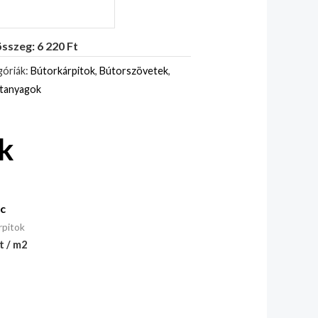
sszeg: 6 220 Ft
óriák:
Bútorkárpitok
,
Bútorszövetek
,
itanyagok
k
c
rpitok
t / m2