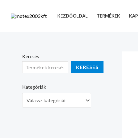
Skip
to
KEZDŐOLDAL
TERMÉKEK
KAP
content
Keresés
KERESÉS
Kategóriák