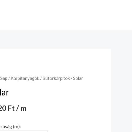
őlap
/
Kárpitanyagok
/
Bútorkárpitok
/ Solar
lar
0 Ft / m
zúság (m):