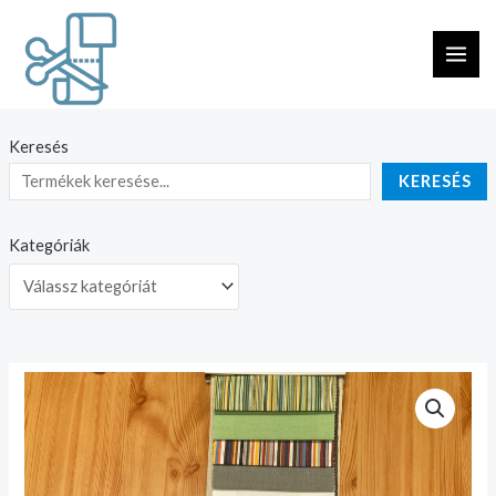
Skip
MAI
to
ME
content
Keresés
KERESÉS
Kategóriák