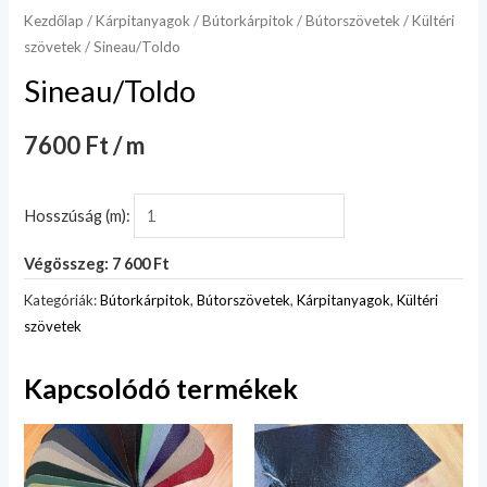
Kezdőlap
/
Kárpitanyagok
/
Bútorkárpitok
/
Bútorszövetek
/
Kültéri
szövetek
/ Sineau/Toldo
Sineau/Toldo
7600 Ft / m
Hosszúság (m):
Végösszeg: 7 600 Ft
Kategóriák:
Bútorkárpitok
,
Bútorszövetek
,
Kárpitanyagok
,
Kültéri
szövetek
Kapcsolódó termékek