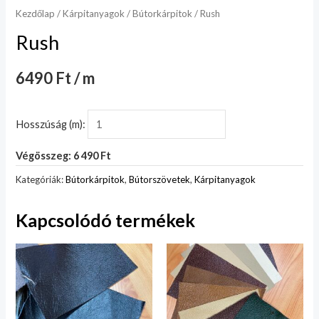
Kezdőlap
/
Kárpitanyagok
/
Bútorkárpitok
/ Rush
Rush
6490 Ft / m
Hosszúság (m):
Végösszeg: 6 490 Ft
Kategóriák:
Bútorkárpitok
,
Bútorszövetek
,
Kárpitanyagok
Kapcsolódó termékek