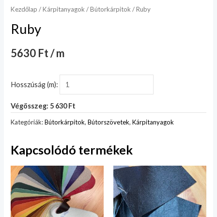
Kezdőlap
/
Kárpitanyagok
/
Bútorkárpitok
/ Ruby
Ruby
5630 Ft / m
Hosszúság (m):
Végösszeg: 5 630 Ft
Kategóriák:
Bútorkárpitok
,
Bútorszövetek
,
Kárpitanyagok
Kapcsolódó termékek