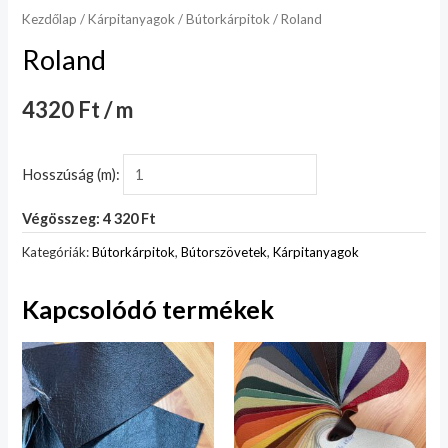
Kezdőlap
/
Kárpitanyagok
/
Bútorkárpitok
/ Roland
Roland
4320 Ft / m
Hosszúság (m):
Végösszeg: 4 320 Ft
Kategóriák:
Bútorkárpitok
,
Bútorszövetek
,
Kárpitanyagok
Kapcsolódó termékek