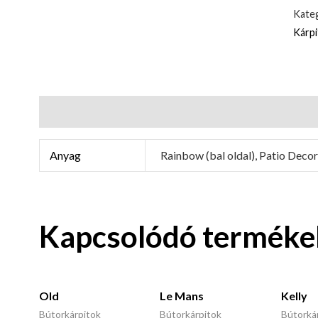
Kateg
Kárp
További információk
Anyag
Rainbow (bal oldal), Patio Decor
Kapcsolódó terméke
Old
Le Mans
Kelly
Bútorkárpitok
Bútorkárpitok
Bútorká