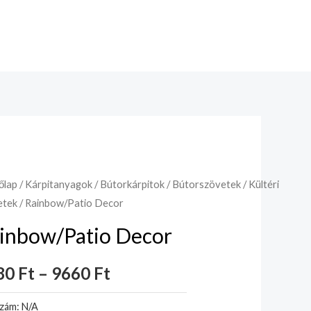
őlap
/
Kárpitanyagok
/
Bútorkárpitok
/
Bútorszövetek
/
Kültéri
etek
/ Rainbow/Patio Decor
inbow/Patio Decor
80
Ft
–
9660
Ft
szám:
N/A