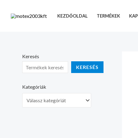
Skip
to
KEZDŐOLDAL
TERMÉKEK
KAP
content
Keresés
KERESÉS
Kategóriák