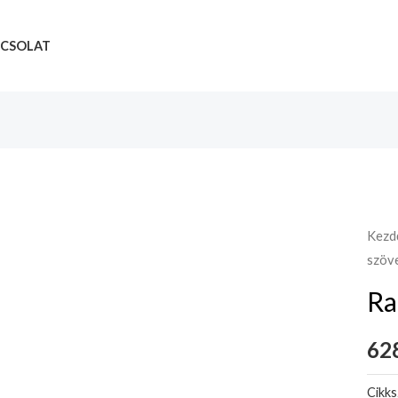
CSOLAT
Kezd
szöv
Ra
62
Cikk