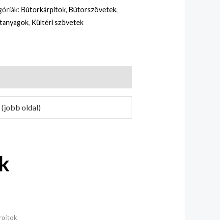
óriák:
Bútorkárpitok
,
Bútorszövetek
,
itanyagok
,
Kültéri szövetek
 (jobb oldal)
k
rpitok