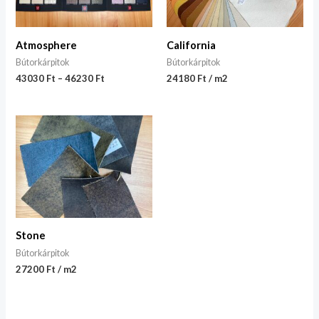
Atmosphere
California
Bútorkárpitok
Bútorkárpitok
43030
Ft
–
46230
Ft
24180 Ft / m2
Stone
Bútorkárpitok
27200 Ft / m2