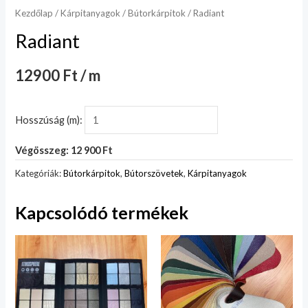
Kezdőlap
/
Kárpitanyagok
/
Bútorkárpitok
/ Radiant
Radiant
12900 Ft / m
Hosszúság (m):
Végösszeg: 12 900 Ft
Kategóriák:
Bútorkárpitok
,
Bútorszövetek
,
Kárpitanyagok
Kapcsolódó termékek