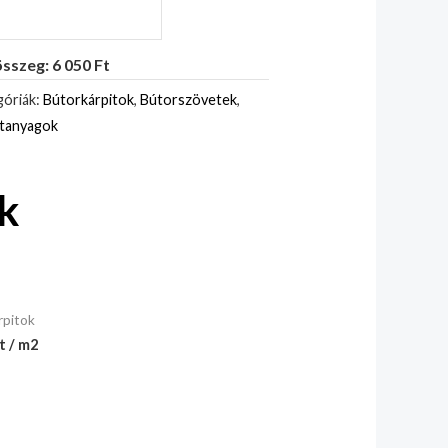
sszeg: 6 050 Ft
óriák:
Bútorkárpitok
,
Bútorszövetek
,
itanyagok
k
rpitok
t / m2