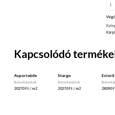
Végö
Kateg
Kárp
Kapcsolódó terméke
Asportabile
Stargo
Estoril
Bútorkárpitok
Bútorkárpitok
Bútorká
20270 Ft / m2
20270 Ft / m2
28090 F