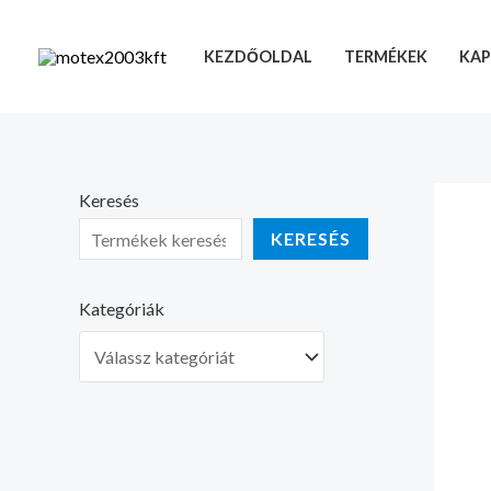
Skip
to
KEZDŐOLDAL
TERMÉKEK
KAP
content
Keresés
KERESÉS
Kategóriák