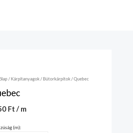
őlap
/
Kárpitanyagok
/
Bútorkárpitok
/ Quebec
ebec
0 Ft / m
zúság (m):