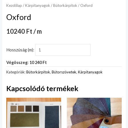
Kezdőlap
/
Kárpitanyagok
/
Bútorkárpitok
/ Oxford
Oxford
10240 Ft / m
Hosszúság (m):
Végösszeg: 10 240 Ft
Kategóriák:
Bútorkárpitok
,
Bútorszövetek
,
Kárpitanyagok
Kapcsolódó termékek