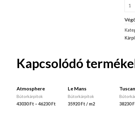
Végö
Kateg
Kárp
Kapcsolódó terméke
Atmosphere
Le Mans
Tuscan
Bútorkárpitok
Bútorkárpitok
Bútorká
43030
Ft
–
46230
Ft
35920 Ft / m2
38230 F