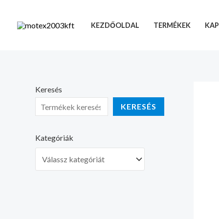
Skip
to
KEZDŐOLDAL
TERMÉKEK
KAP
content
Keresés
KERESÉS
Kategóriák