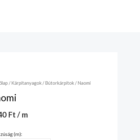
őlap
/
Kárpitanyagok
/
Bútorkárpitok
/ Naomi
omi
0 Ft / m
zúság (m):