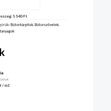
sszeg: 5 540 Ft
óriák:
Bútorkárpitok
,
Bútorszövetek
,
itanyagok
k
ia
rpitok
t / m2