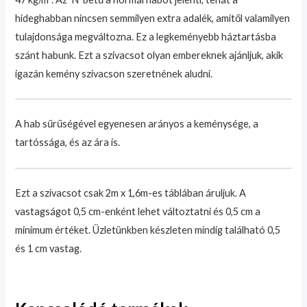
hideghabban nincsen semmilyen extra adalék, amitől valamilyen
tulajdonsága megváltozna. Ez a legkeményebb háztartásba
szánt habunk. Ezt a szivacsot olyan embereknek ajánljuk, akik
igazán kemény szivacson szeretnének aludni.
A hab sűrűségével egyenesen arányos a keménysége, a
tartóssága, és az ára is.
Ezt a szivacsot csak 2m x 1,6m-es táblában áruljuk. A
vastagságot 0,5 cm-enként lehet változtatni és 0,5 cm a
minimum értéket. Üzletünkben készleten mindig található 0,5
és 1 cm vastag.