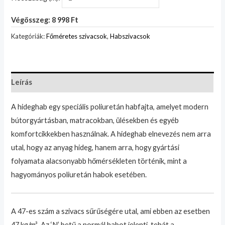
Végösszeg: 8 998 Ft
Kategóriák:
Főméretes szivacsok
,
Habszivacsok
Leírás
A hideghab egy speciális poliuretán habfajta, amelyet modern
bútorgyártásban, matracokban, ülésekben és egyéb
komfortcikkekben használnak. A hideghab elnevezés nem arra
utal, hogy az anyag hideg, hanem arra, hogy gyártási
folyamata alacsonyabb hőmérsékleten történik, mint a
hagyományos poliuretán habok esetében.
A 47-es szám a szivacs sűrűségére utal, ami ebben az esetben
47 kg/m³. Az ‘N’ betű a normál habot jelenti, tehát a