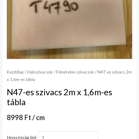
Kezdőlap
/
Habszivacsok
/
Főméretes szivacsok
/ N47-es szivacs 2m
x 1,6m-es tábla
N47-es szivacs 2m x 1,6m-es
tábla
8998 Ft / cm
Hosszúság (m):