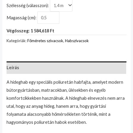
Szélesség (válasszon):
Magasság (cm):
Végösszeg: 1 584,618 Ft
Kategóriák:
Főméretes szivacsok
,
Habszivacsok
Leírás
A hideghab egy speciális poliuretán habfajta, amelyet modern
bútorgyártásban, matracokban, ülésekben és egyéb
komfortcikkekben használnak. A hideghab elnevezés nem arra
utal, hogy az anyag hideg, hanem arra, hogy gyártási
folyamata alacsonyabb hőmérsékleten történik, mint a
hagyományos poliuretán habok esetében.