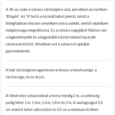
A 30-as szám a szivacs sűrűségére utal, ami ebben az esetben
30 kg/m³. Az ‘N’ betű a normál habot jelenti, tehát a
hideghabban nincsen semmilyen extra adalék, amitől valamilyen
tulajdonsága megváltozna. Ez a szivacs nagyjából félúton van
a legkeményebb és a legpuhább háztartásban használt
szivacsok között. Általában ezt a szivacsot ajánljuk
gyermekeknek.
A hab sűrűségével egyenesen arányos a keménysége, a
tartóssága, és az ára is.
A főméretes szivacsoknál a hossz mindig 2 m, a szélesség
pedig lehet 1 m, 1,4 m, 1,6 m, 1,8 m és 2 m. A vastagságot 0,5
cm-enként lehet változtatni és 0,5 cm a minimum értéket.