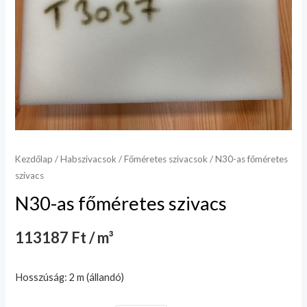
Kezdőlap
/
Habszivacsok
/
Főméretes szivacsok
/ N30-as főméretes
szivacs
N30-as főméretes szivacs
113187 Ft / m³
Hosszúság: 2 m (állandó)