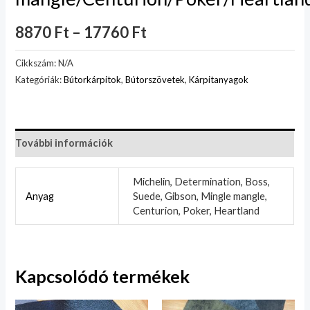
8870
Ft
–
17760
Ft
Cikkszám:
N/A
Kategóriák:
Bútorkárpitok
,
Bútorszövetek
,
Kárpitanyagok
További információk
Michelin, Determination, Boss,
Anyag
Suede, Gibson, Mingle mangle,
Centurion, Poker, Heartland
Kapcsolódó termékek