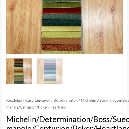
Kezdőlap
/
Kárpitanyagok
/
Bútorkárpitok
/ Michelin/Determination/Bo
mangle/Centurion/Poker/Heartland
Michelin/Determination/Boss/Sue
mangle/Centurion/Poker/Heartlan