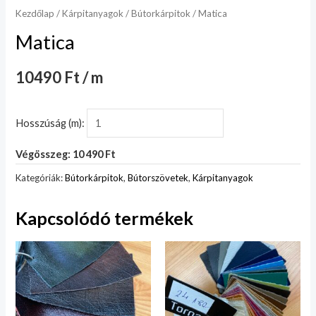
Kezdőlap
/
Kárpitanyagok
/
Bútorkárpitok
/ Matica
Matica
10490 Ft / m
Hosszúság (m):
Végösszeg: 10 490 Ft
Kategóriák:
Bútorkárpitok
,
Bútorszövetek
,
Kárpitanyagok
Kapcsolódó termékek