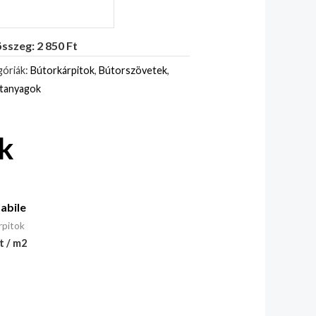
sszeg: 2 850 Ft
óriák:
Bútorkárpitok
,
Bútorszövetek
,
itanyagok
k
abile
rpitok
t / m2