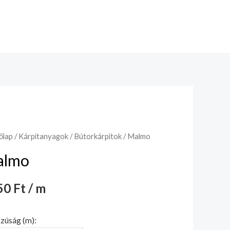
őlap
/
Kárpitanyagok
/
Bútorkárpitok
/ Malmo
almo
0 Ft / m
zúság (m):