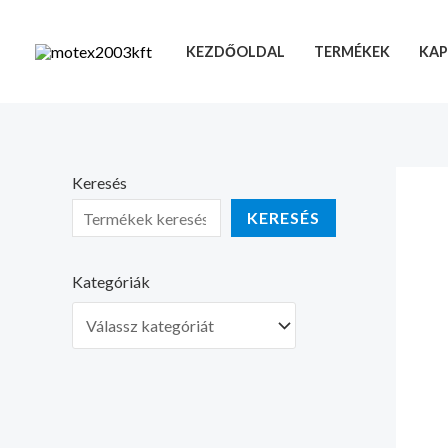
Skip
to
KEZDŐOLDAL
TERMÉKEK
KAP
content
Keresés
KERESÉS
Kategóriák