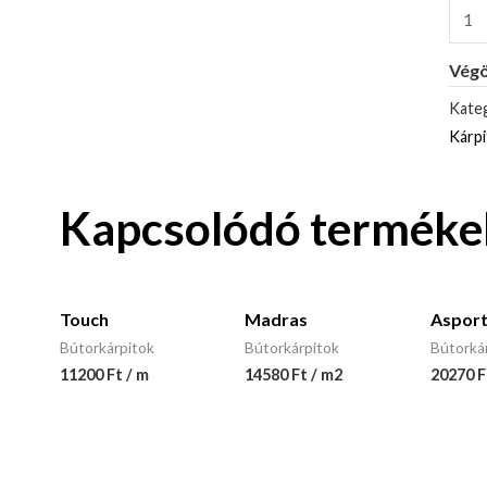
Végö
Kateg
Kárp
Kapcsolódó terméke
Touch
Madras
Asport
Bútorkárpitok
Bútorkárpitok
Bútorká
11200 Ft / m
14580 Ft / m2
20270 F