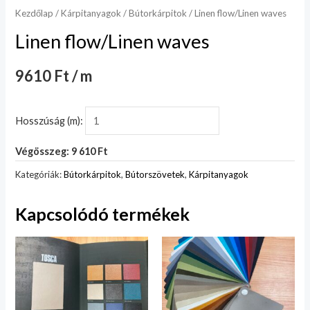
Kezdőlap
/
Kárpitanyagok
/
Bútorkárpitok
/ Linen flow/Linen waves
Linen flow/Linen waves
9610 Ft / m
Hosszúság (m):
Végösszeg: 9 610 Ft
Kategóriák:
Bútorkárpitok
,
Bútorszövetek
,
Kárpitanyagok
Kapcsolódó termékek