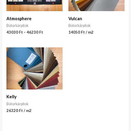
Atmosphere
Vulcan
Bútorkárpitok
Bútorkárpitok
43030
Ft
–
46230
Ft
14050 Ft / m2
Kelly
Bútorkárpitok
26320 Ft / m2