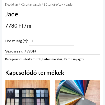
Kezdőlap
/
Kárpitanyagok
/
Bútorkárpitok
/ Jade
Jade
7780 Ft / m
Hosszúság (m):
Végösszeg: 7 780 Ft
Kategóriák:
Bútorkárpitok
,
Bútorszövetek
,
Kárpitanyagok
Kapcsolódó termékek