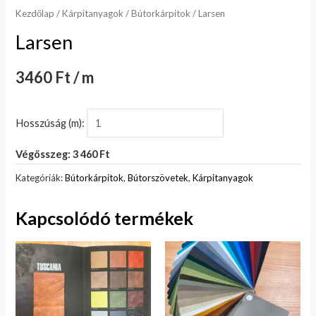
Kezdőlap
/
Kárpitanyagok
/
Bútorkárpitok
/ Larsen
Larsen
3460 Ft / m
Hosszúság (m):
Végösszeg: 3 460 Ft
Kategóriák:
Bútorkárpitok
,
Bútorszövetek
,
Kárpitanyagok
Kapcsolódó termékek