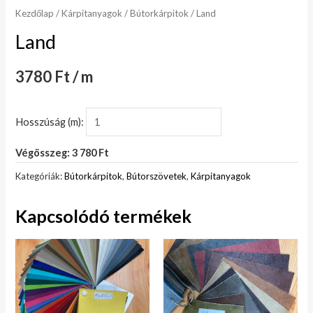
Kezdőlap
/
Kárpitanyagok
/
Bútorkárpitok
/ Land
Land
3780 Ft / m
Hosszúság (m):
Végösszeg: 3 780 Ft
Kategóriák:
Bútorkárpitok
,
Bútorszövetek
,
Kárpitanyagok
Kapcsolódó termékek