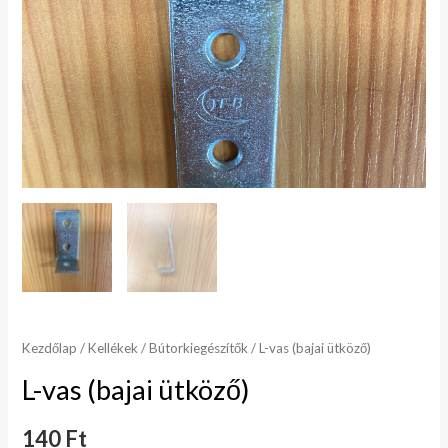
Kezdőlap
/
Kellékek
/
Bútorkiegészítők
/ L-vas (bajai ütköző)
L-vas (bajai ütköző)
140
Ft