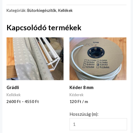
Kategóriák:
Bútorkiegészítők
,
Kellékek
Kapcsolódó termékek
Grádli
Kéder 8 mm
Kellékek
Kéderek
2600
Ft
–
4550
Ft
120 Ft / m
Hosszúság (m):