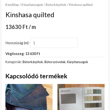
Kezdőlap
/
Kárpitanyagok
/
Bútorkárpitok
/ Kinshasa quilted
Kinshasa quilted
13630 Ft / m
Hosszúság (m):
Végösszeg: 13 630 Ft
Kategóriák:
Bútorkárpitok
,
Bútorszövetek
,
Kárpitanyagok
Kapcsolódó termékek