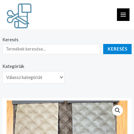
Skip
MAI
to
ME
content
Keresés
KERESÉS
Kategóriák