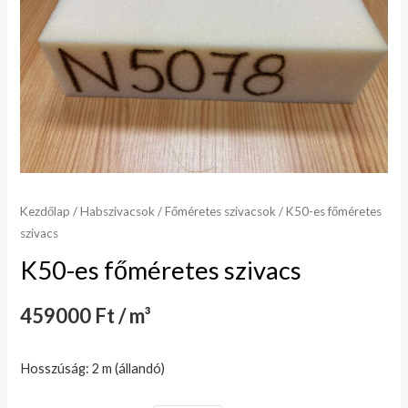
Kezdőlap
/
Habszivacsok
/
Főméretes szivacsok
/ K50-es főméretes
szivacs
K50-es főméretes szivacs
459000 Ft / m³
Hosszúság: 2 m (állandó)