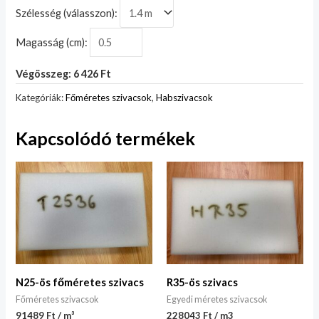
Szélesség (válasszon):
Magasság (cm):
Végösszeg: 6 426 Ft
Kategóriák:
Főméretes szivacsok
,
Habszivacsok
Kapcsolódó termékek
N25-ös főméretes szivacs
R35-ös szivacs
Főméretes szivacsok
Egyedi méretes szivacsok
91489 Ft / m³
228043 Ft / m3