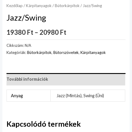
Kezdőlap
/
Kárpitanyagok
/
Bútorkárpitok
/ Jazz/Swing
Jazz/Swing
19380
Ft
–
20980
Ft
Cikkszám:
N/A
Kategóriák:
Bútorkárpitok
,
Bútorszövetek
,
Kárpitanyagok
További információk
Anyag
Jazz (Mintás), Swing (Üni)
Kapcsolódó termékek