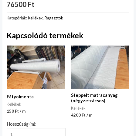
76500
Ft
Kategóriák:
Kellékek
,
Ragasztók
Kapcsolódó termékek
Steppelt matracanyag
Fátyolmenta
(négyzetrácsos)
Kellékek
Kellékek
150 Ft / m
4200 Ft / m
Hosszúság (m):