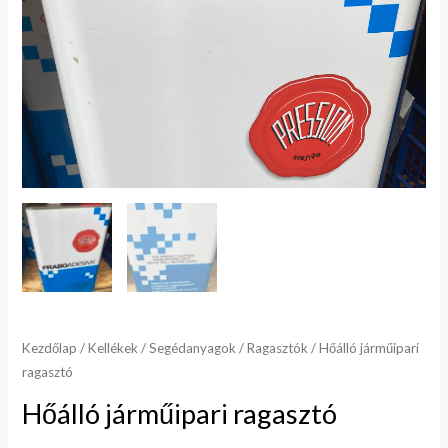
Kezdőlap
/
Kellékek
/
Segédanyagok
/
Ragasztók
/ Hőálló járműipari
ragasztó
Hőálló járműipari ragasztó