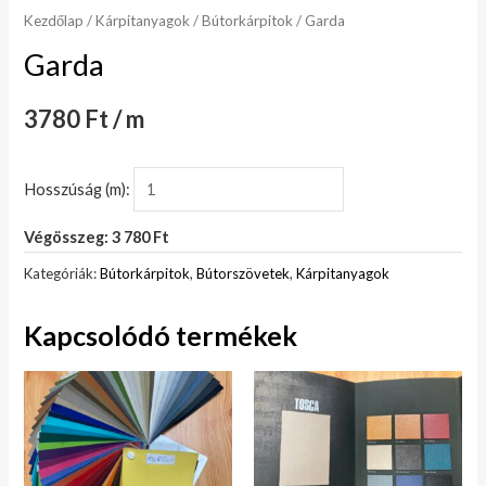
Kezdőlap
/
Kárpitanyagok
/
Bútorkárpitok
/ Garda
Garda
3780 Ft / m
Hosszúság (m):
Végösszeg: 3 780 Ft
Kategóriák:
Bútorkárpitok
,
Bútorszövetek
,
Kárpitanyagok
Kapcsolódó termékek