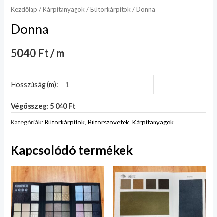
Kezdőlap
/
Kárpitanyagok
/
Bútorkárpitok
/ Donna
Donna
5040 Ft / m
Hosszúság (m):
Végösszeg: 5 040 Ft
Kategóriák:
Bútorkárpitok
,
Bútorszövetek
,
Kárpitanyagok
Kapcsolódó termékek