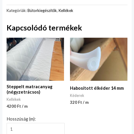
Kategóriák:
Bútorkiegészítők
,
Kellékek
Kapcsolódó termékek
Steppelt matracanyag
Habosított élkéder 14 mm
(négyzetrácsos)
Kéderek
Kellékek
320 Ft / m
4200 Ft / m
Hosszúság (m):