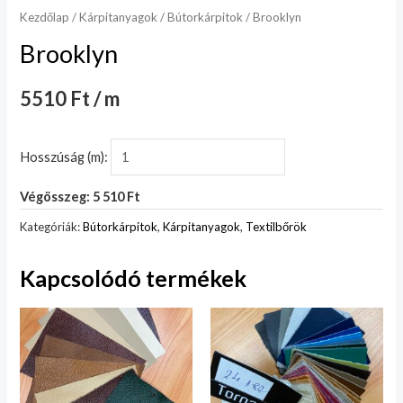
Kezdőlap
/
Kárpitanyagok
/
Bútorkárpitok
/ Brooklyn
Brooklyn
5510 Ft / m
Hosszúság (m):
Végösszeg: 5 510 Ft
Kategóriák:
Bútorkárpitok
,
Kárpitanyagok
,
Textilbőrök
Kapcsolódó termékek