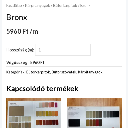
Kezdőlap
/
Kárpitanyagok
/
Bútorkárpitok
/ Bronx
Bronx
5960 Ft / m
Hosszúság (m):
Végösszeg: 5 960 Ft
Kategóriák:
Bútorkárpitok
,
Bútorszövetek
,
Kárpitanyagok
Kapcsolódó termékek