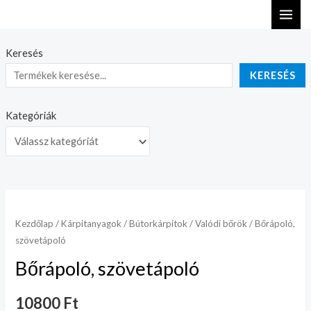
Skip
MAI
to
ME
content
Keresés
KERESÉS
Kategóriák
Kezdőlap
/
Kárpitanyagok
/
Bútorkárpitok
/
Valódi bőrök
/ Bőrápoló,
szövetápoló
Bőrápoló, szövetápoló
10800
Ft