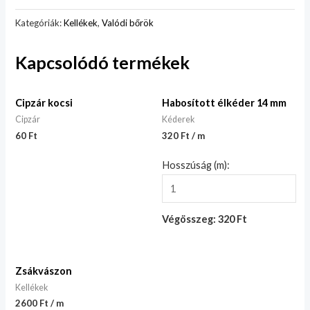
Kategóriák:
Kellékek
,
Valódi bőrök
Kapcsolódó termékek
Cipzár kocsi
Habosított élkéder 14 mm
Cipzár
Kéderek
60
Ft
320 Ft / m
Hosszúság (m):
Végösszeg: 320 Ft
Zsákvászon
Kellékek
2600 Ft / m