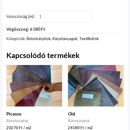
Hosszúság (m):
Végösszeg: 6 580 Ft
Kategóriák:
Bútorkárpitok
,
Kárpitanyagok
,
Textilbőrök
Kapcsolódó termékek
Picasso
Old
Bútorkárpitok
Bútorkárpitok
20270 Ft / m2
24180 Ft / m2