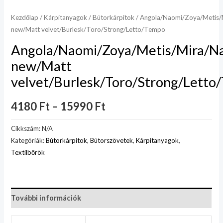
Kezdőlap
/
Kárpitanyagok
/
Bútorkárpitok
/ Angola/Naomi/Zoya/Metis/Mi
new/Matt velvet/Burlesk/Toro/Strong/Letto/Tempo
Angola/Naomi/Zoya/Metis/Mira/Nap
new/Matt
velvet/Burlesk/Toro/Strong/Letto
4180
Ft
–
15990
Ft
Cikkszám:
N/A
Kategóriák:
Bútorkárpitok
,
Bútorszövetek
,
Kárpitanyagok
,
Textilbőrök
További információk