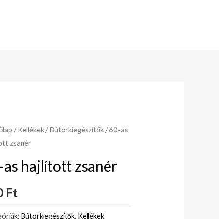
őlap
/
Kellékek
/
Bútorkiegészítők
/ 60-as
tott zsanér
-as hajlított zsanér
0
Ft
óriák:
Bútorkiegészítők
,
Kellékek