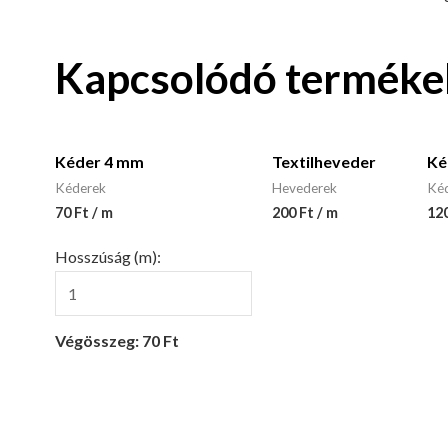
Kapcsolódó terméke
Kéder 4 mm
Textilheveder
Ké
Kéderek
Hevederek
Ké
70 Ft / m
200 Ft / m
120
Hosszúság (m):
Végösszeg: 70 Ft