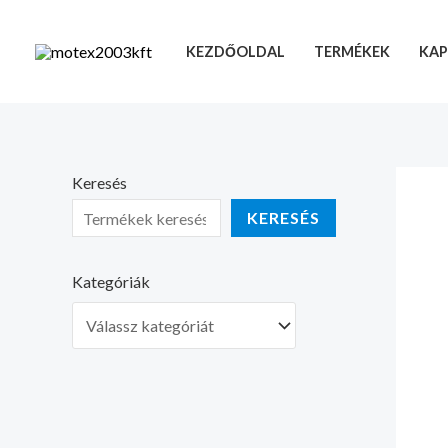
Skip
to
KEZDŐOLDAL
TERMÉKEK
KAP
content
Keresés
KERESÉS
Kategóriák