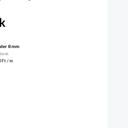
k
der 8 mm
derek
 Ft / m