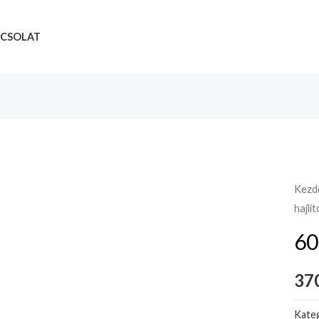
CSOLAT
Kezd
hajlí
60
37
Kateg