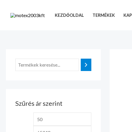
Skip
M
M
to
i
a
KEZDŐOLDAL
TERMÉKEK
KAP
content
n
x
á
á
r
r
Szűrés ár szerint