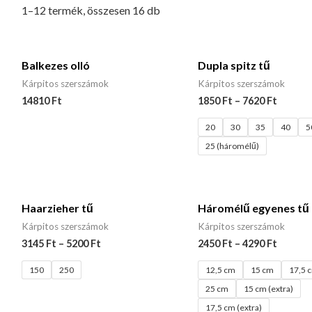
1–12 termék, összesen 16 db
Balkezes olló
Dupla spitz tű
Kárpitos szerszámok
Kárpitos szerszámok
14810
Ft
1850
Ft
–
7620
Ft
20
30
35
40
5
25 (háromélű)
Haarzieher tű
Háromélű egyenes tű
Kárpitos szerszámok
Kárpitos szerszámok
3145
Ft
–
5200
Ft
2450
Ft
–
4290
Ft
150
250
12,5 cm
15 cm
17,5 
25 cm
15 cm (extra)
17,5 cm (extra)