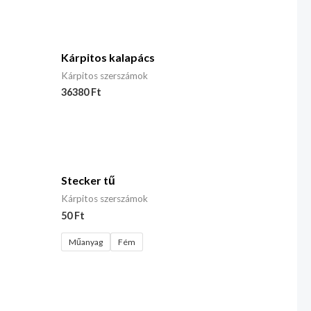
Kárpitos kalapács
Kárpitos szerszámok
36380
Ft
Stecker tű
Kárpitos szerszámok
50
Ft
Műanyag
Fém