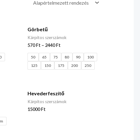
Görbetű
Kárpitos szerszámok
570
Ft
–
2440
Ft
0
50
65
75
80
90
100
125
150
175
200
250
Hevederfeszítő
Kárpitos szerszámok
15000
Ft
cm