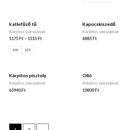
Iratlefűző tű
Kapocskiszedő
Kárpitos szerszámok
Kárpitos szerszámok
1175
Ft
–
1515
Ft
6885
Ft
100
125
Kárpitos pisztoly
Olló
Kárpitos szerszámok
Kárpitos szerszámok
65940
Ft
10800
Ft
1
2
→